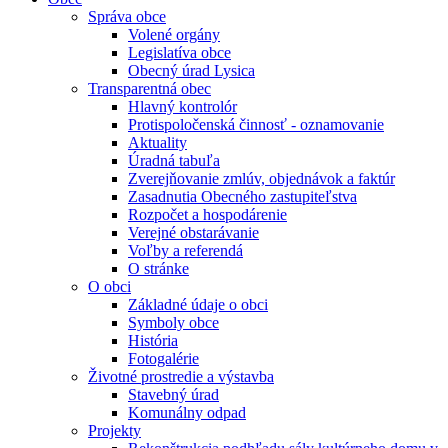
Správa obce
Volené orgány
Legislatíva obce
Obecný úrad Lysica
Transparentná obec
Hlavný kontrolór
Protispoločenská činnosť - oznamovanie
Aktuality
Úradná tabuľa
Zverejňovanie zmlúv, objednávok a faktúr
Zasadnutia Obecného zastupiteľstva
Rozpočet a hospodárenie
Verejné obstarávanie
Voľby a referendá
O stránke
O obci
Základné údaje o obci
Symboly obce
História
Fotogalérie
Životné prostredie a výstavba
Stavebný úrad
Komunálny odpad
Projekty