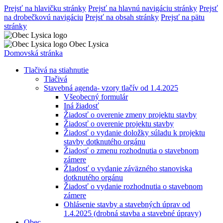
Prejsť na hlavičku stránky
Prejsť na hlavnú navigáciu stránky
Prejsť
na drobečkovú navigáciu
Prejsť na obsah stránky
Prejsť na pätu
stránky
Obec Lysica
Domovská stránka
Tlačivá na stiahnutie
Tlačivá
Stavebná agenda- vzory tlačív od 1.4.2025
Všeobecný formulár
Iná žiadosť
Žiadosť o overenie zmeny projektu stavby
Žiadosť o overenie projektu stavby
Žiadosť o vydanie doložky súladu k projektu
stavby dotknutého orgánu
Žiadosť o zmenu rozhodnutia o stavebnom
zámere
ŽIadosť o vydanie záväzného stanoviska
dotknutého orgánu
Žiadosť o vydanie rozhodnutia o stavebnom
zámere
Ohlásenie stavby a stavebných úprav od
1.4.2025 (drobná stavba a stavebné úpravy)
Obec