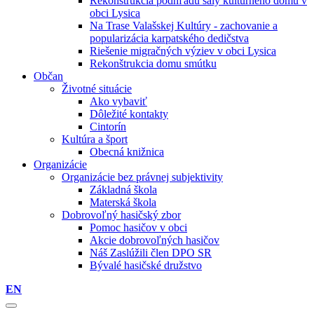
Rekonštrukcia podhľadu sály kultúrneho domu v
obci Lysica
Na Trase Valašskej Kultúry - zachovanie a
popularizácia karpatského dedičstva
Riešenie migračných výziev v obci Lysica
Rekonštrukcia domu smútku
Občan
Životné situácie
Ako vybaviť
Dôležité kontakty
Cintorín
Kultúra a šport
Obecná knižnica
Organizácie
Organizácie bez právnej subjektivity
Základná škola
Materská škola
Dobrovoľný hasičský zbor
Pomoc hasičov v obci
Akcie dobrovoľných hasičov
Náš Zaslúžili člen DPO SR
Bývalé hasičské družstvo
EN